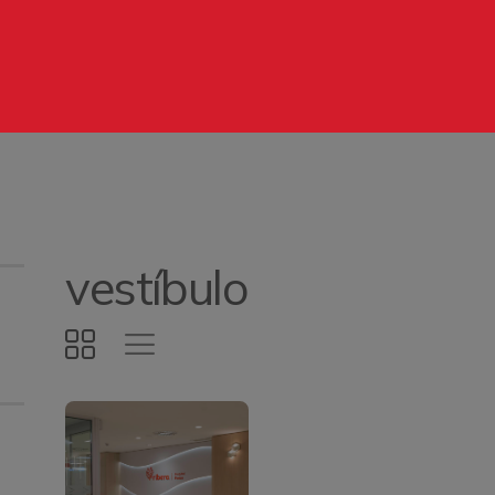
OME
HOTOS
AGES
ARKETPLACE
ONTACTO
vestíbulo