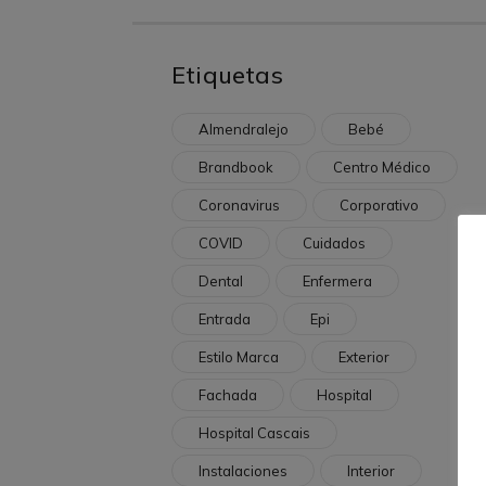
Etiquetas
Almendralejo
Bebé
Brandbook
Centro Médico
Coronavirus
Corporativo
COVID
Cuidados
Dental
Enfermera
Entrada
Epi
Estilo Marca
Exterior
Fachada
Hospital
Hospital Cascais
Instalaciones
Interior