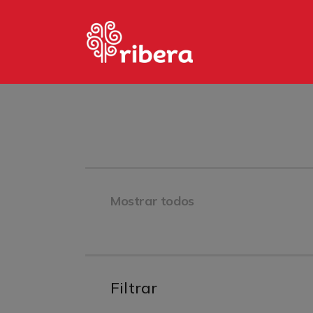
H
P
P
M
C
Mostrar todos
Filtrar