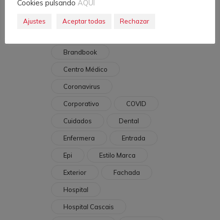
Cookies pulsando
AQUÍ
Etiquetas
Ajustes
Aceptar todas
Rechazar
Almendralejo
Bebé
Brandbook
Centro Médico
Coronavirus
Corporativo
COVID
Cuidados
Dental
Enfermera
Entrada
Epi
Estilo Marca
Exterior
Fachada
Hospital
Hospital Cascais