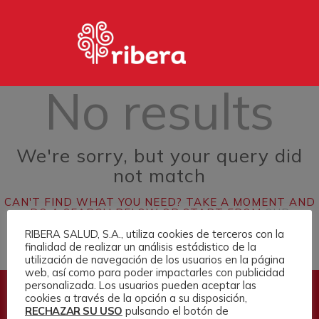
No results
HOME
PHOTOS
PAGES
We're sorry, but your query did
MARKETPLACE
not match
CONTACTO
CAN'T FIND WHAT YOU NEED? TAKE A MOMENT AND
DO A SEARCH BELOW OR START FROM
OUR
HOMEPAGE
.
RIBERA SALUD, S.A., utiliza cookies de terceros con la
finalidad de realizar un análisis estádistico de la
utilización de navegación de los usuarios en la página
web, así como para poder impactarles con publicidad
personalizada. Los usuarios pueden aceptar las
cookies a través de la opción a su disposición,
RECHAZAR SU USO
pulsando el botón de