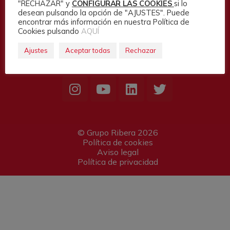
"RECHAZAR" y
CONFIGURAR LAS COOKIES
si lo
desean pulsando la opción de "AJUSTES". Puede
encontrar más información en nuestra Política de
Cookies pulsando
AQUÍ
Ajustes
Aceptar todas
Rechazar
© Grupo Ribera 2026
Política de cookies
Aviso legal
Política de privacidad