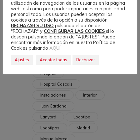
utilización de navegación de los usuarios en la página
Coronavirus
web, así como para poder impactarles con publicidad
personalizada. Los usuarios pueden aceptar las
Corporativo
COVID
cookies a través de la opción a su disposición,
RECHAZAR SU USO
pulsando el botón de
Cuidados
Dental
"RECHAZAR" y
CONFIGURAR LAS COOKIES
si lo
desean pulsando la opción de "AJUSTES". Puede
Enfermera
Entrada
encontrar más información en nuestra Política de
Cookies pulsando
AQUÍ
Epi
Estilo Marca
Ajustes
Aceptar todas
Rechazar
Exterior
Fachada
Hospital
Hospital Cascais
Instalaciones
Interior
Juan Cardona
Lanyard
Logotipo
Logotipos
Madrid
Manual Marca