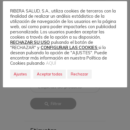
Filtrar
RIBERA SALUD, S.A., utiliza cookies de terceros con la
finalidad de realizar un análisis estádistico de la
utilización de navegación de los usuarios en la página
Texto
web, así como para poder impactarles con publicidad
personalizada. Los usuarios pueden aceptar las
cookies a través de la opción a su disposición,
RECHAZAR SU USO
pulsando el botón de
Categoría
"RECHAZAR" y
CONFIGURAR LAS COOKIES
si lo
desean pulsando la opción de "AJUSTES". Puede
encontrar más información en nuestra Política de
Cookies pulsando
AQUÍ
Etiqueta
Ajustes
Aceptar todas
Rechazar
Filtrar