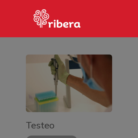
HOME
PHOTOS
PAGES
MARKETPLACE
CONTACTO
Testeo