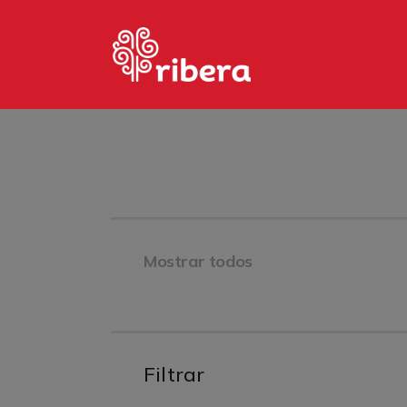
H
P
P
M
C
Mostrar todos
Filtrar