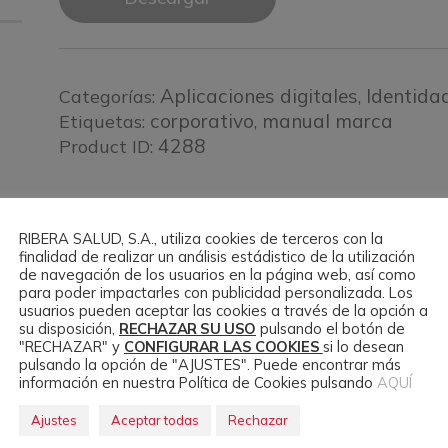
Aplicaciones digitales
Identida
Categorías:
,
corporativo
manual marca
Etiquetas:
,
4288
Product ID:
RIBERA SALUD, S.A., utiliza cookies de terceros con la
finalidad de realizar un análisis estádistico de la utilización
de navegación de los usuarios en la página web, así como
para poder impactarles con publicidad personalizada. Los
usuarios pueden aceptar las cookies a través de la opción a
su disposición,
RECHAZAR SU USO
pulsando el botón de
"RECHAZAR" y
CONFIGURAR LAS COOKIES
si lo desean
pulsando la opción de "AJUSTES". Puede encontrar más
Productos Relacion
información en nuestra Política de Cookies pulsando
AQUÍ
Ajustes
Aceptar todas
Rechazar