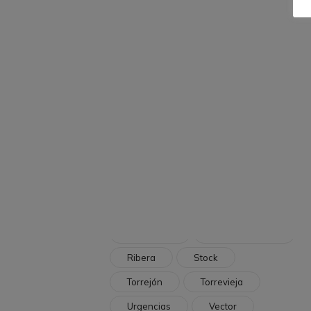
Juan Cardona
Lanyard
Logotipo
Logotipos
Madrid
Manual Marca
Medidas Protección
Médicos
Móvil
Operación
Paciente
Polusa
Povisa
Profesional
Profesionales
Pruebas
Quirófano
Recepción
Redes Sociales
Ribera
Stock
Torrejón
Torrevieja
Urgencias
Vector