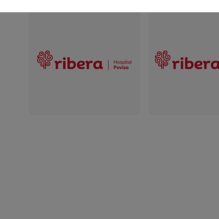
Logotipo Ribera Povisa
Logotipo Ribera
Hospital De Mol