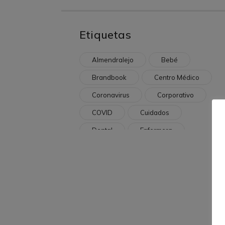
Etiquetas
Almendralejo
Bebé
Brandbook
Centro Médico
Coronavirus
Corporativo
COVID
Cuidados
Dental
Enfermera
Entrada
Epi
Estilo Marca
Exterior
Fachada
Hospital
Hospital Cascais
Instalaciones
Interior