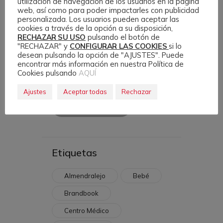
utilización de navegación de los usuarios en la página
Categoría
web, así como para poder impactarles con publicidad
personalizada. Los usuarios pueden aceptar las
cookies a través de la opción a su disposición,
RECHAZAR SU USO
pulsando el botón de
"RECHAZAR" y
CONFIGURAR LAS COOKIES
si lo
desean pulsando la opción de "AJUSTES". Puede
Etiqueta
encontrar más información en nuestra Política de
Cookies pulsando
AQUÍ
Ajustes
Aceptar todas
Rechazar
Filtrar
Etiquetas
Almendralejo
Bebé
Brandbook
Centro Médico