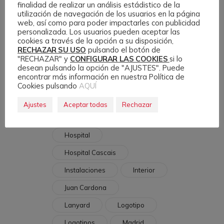
finalidad de realizar un análisis estádistico de la
Centro Médico
utilización de navegación de los usuarios en la página
web, así como para poder impactarles con publicidad
Coronavirus
personalizada. Los usuarios pueden aceptar las
cookies a través de la opción a su disposición,
Corporativo
COVID
RECHAZAR SU USO
pulsando el botón de
"RECHAZAR" y
CONFIGURAR LAS COOKIES
si lo
Cuidados
Dental
desean pulsando la opción de "AJUSTES". Puede
encontrar más información en nuestra Política de
Enfermera
Entrada
Cookies pulsando
AQUÍ
Epi
Estilo Marca
Ajustes
Aceptar todas
Rechazar
Exterior
Fachada
Hospital
Hospital Cascais
Instalaciones
Interior
Juan Cardona
Lanyard
Logotipo
Logotipos
Madrid